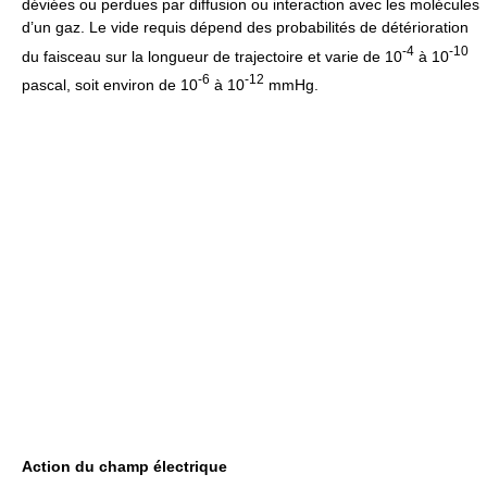
déviées ou perdues par diffusion ou interaction avec les molécules
d’un gaz. Le vide requis dépend des probabilités de détérioration
-4
-10
du faisceau sur la longueur de trajectoire et varie de 10
à 10
-6
-12
pascal, soit environ de 10
à 10
mmHg.
Action du champ électrique