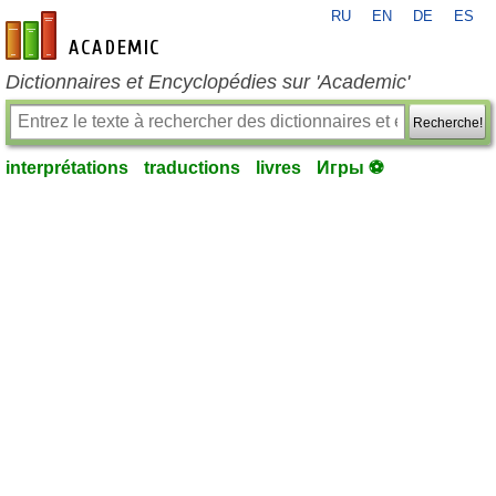
RU
EN
DE
ES
fr-academic.com
Dictionnaires et Encyclopédies sur 'Academic'
Recherche!
interprétations
traductions
livres
Игры ⚽