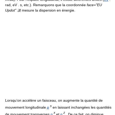
rad, eV . s, etc.). Remarquons que la coordonnée
face="EU
Updot" 浪
mesure la dispersion en énergie.
Lorsqu’on accélère un faisceau, on augmente la quantité de
s
mouvement longitudinale
p
en laissant inchangées les quantités
x
z
de mouvement transverses
p
et
p
. De ce fait, on diminue