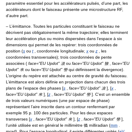
paramètre essentiel pour les accélérateurs pulsés, d’une part, les
accélérateurs dont le faisceau présente une microstructure RF,
d’autre part.
– L’émittance. Toutes les particules constituant le faisceau ne
décrivent pas obligatoirement la même trajectoire; elles terminent
leur accélération plus ou moins dispersées dans l’espace à six
dimensions qui permet de les repérer: trois coordonnées de
position (
s
ou
t
, coordonnée longitudinale;
x
ou
z
, les
coordonnées transversales); trois coordonnées de pente
associées (
face="EU Updot" 浪
ou
face="EU Updot" 狼
,
face="EU
Updot" 來
ou
face="EU Updot" 勞
qui définissent la divergence).
L’origine du repère est attachée au centre de gravité du faisceau.
L’émittance est alors définie en projection dans chacun des trois
plans de l’espace des phases [
s
,
face="EU Updot" 浪
], [
x
,
face="EU Updot" 來
], [
z
,
face="EU Updot" 勞
]. C’est un ensemble
de trois valeurs numériques (une par espace de phase)
représentant l’aire inscrite dans un contour renfermant par
exemple 95 p. 100 des particules. Pour les deux espaces
transverses [
x
,
face="EU Updot" 來
], [
z
,
face="EU Updot" 勞
],
l’unité utilisée est en général le millimètre 憐 milliradian (
mm
.
mrad). Pour l’espace longitudinal, il existe différentes unités (
eV
.