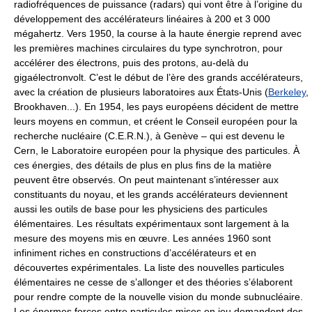
radiofréquences de puissance (radars) qui vont être à l’origine du
développement des accélérateurs linéaires à 200 et 3 000
mégahertz. Vers 1950, la course à la haute énergie reprend avec
les premières machines circulaires du type synchrotron, pour
accélérer des électrons, puis des protons, au-delà du
gigaélectronvolt. C’est le début de l’ère des grands accélérateurs,
avec la création de plusieurs laboratoires aux États-Unis (
Berkeley
,
Brookhaven...). En 1954, les pays européens décident de mettre
leurs moyens en commun, et créent le Conseil européen pour la
recherche nucléaire (C.E.R.N.), à Genève – qui est devenu le
Cern, le Laboratoire européen pour la physique des particules. À
ces énergies, des détails de plus en plus fins de la matière
peuvent être observés. On peut maintenant s’intéresser aux
constituants du noyau, et les grands accélérateurs deviennent
aussi les outils de base pour les physiciens des particules
élémentaires. Les résultats expérimentaux sont largement à la
mesure des moyens mis en œuvre. Les années 1960 sont
infiniment riches en constructions d’accélérateurs et en
découvertes expérimentales. La liste des nouvelles particules
élémentaires ne cesse de s’allonger et des théories s’élaborent
pour rendre compte de la nouvelle vision du monde subnucléaire.
Les énormes forces entre particules mises en jeu demandent des